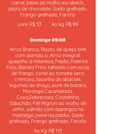
carne, peixe ao molho escabech,
pizza de chocolate, Gado grelhado,
Frango grelhado, Farofa.
Livre
R$ 53
Ao kg
R$ 89
Domingo 09/08
Arroz Branco, Risoto de queijo brie
com damasco, Arroz Integral,
queijinho à milanesa, Feijão, Polenta
Frita, Batata Frita, talharim com iscas
de frango, tortéi ao tomate seco
cremoso, lasanha de abacaxi,
legumes ao shoyo, purê de batata,
Moranga Caramelada,
Coxa,Sobrecoxa, Costelinha,
Salsichão, Filé Mignon ao molho de
vinho, salmão com aspargos na
manteiga, peixe na panko, Gado
grelhado, Frango grelhado, Farofa.
Ao Kg
R$ 115