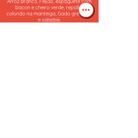
Arroz Branco, Feijão, espaguete com
bacon e cheiro verde, repolho
colorido na manteiga, Gado grelhado
e saladas.
R$ 28
Quarta-Feira 05/08
Arroz Branco, Feijão, Penne ao Molho
de Gorgonzola e Nozes, seleta de
legumes, frango na panko e saladas.
R$ 28
Quinta-Feira 06/08
Arroz Branco, Feijão, penne ao molho
de linguiça, Chuchu refogado, Frango
grelhado e saladas.
R$ 28
Sexta-Feira 07/08