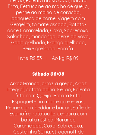
Feijão, Polenta Brustolada, Batata
Frita, Fettuccine ao molho de queijo,
penne ao molho de coração,
panqueca de carne, Vagem com
Gergelim, tomate assado, Batata-
doce Caramelada, Coxa, Sobrecoxa,
Salsichão, mondongo, peixe da vovó,
Gado grelhado, Frango grelhado,
Peixe grelhado, Farofa.
Livre
R$ 53
Ao kg
R$ 89
Sábado 08/08
Arroz Branco, arroz à grega, Arroz
Integral, batata palha, Feijão, Polenta
frita com Queijo, Batata Frita,
Espaguete na manteiga e ervas,
Penne com cheddar e bacon, Suflê de
Espinafre, ratatouille, cenoura com
batata rústica, Moranga
Caramelada, Coxa, Sobrecoxa,
Costelinha Suína, strogonoff de