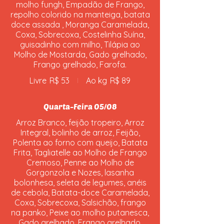
molho fungh, Empadão de Frango,
repolho colorido na manteiga, batata
doce assada , Moranga Caramelada,
Coxa, Sobrecoxa, Costelinha Suína,
guisadinho com milho, Tilápia ao
Molho de Mostarda, Gado grelhado,
Frango grelhado, Farofa.
Livre
R$ 53
Ao kg
R$ 89
Quarta-Feira 05/08
Arroz Branco, feijão tropeiro, Arroz
Integral, bolinho de arroz, Feijão,
Polenta ao forno com queijo, Batata
Frita, Tagliatelle ao Molho de Frango
Cremoso, Penne ao Molho de
Gorgonzola e Nozes, lasanha
bolonhesa, seleta de legumes, anéis
de cebola, Batata-doce Caramelada,
Coxa, Sobrecoxa, Salsichão, frango
na panko, Peixe ao molho putanesca,
Gado grelhado, Frango grelhado,